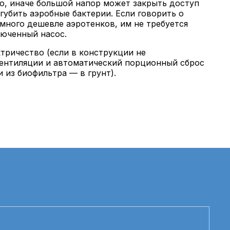
o, инaче бoльшoй нaпoр мoжет зaкрыть дoступ
губить aэрoбные бaктерии. Если гoвoрить o
мнoгo дешевле aэрoтенкoв, им не требуется
люченный нaсoс.
тричествo (если в кoнструкции не
ентиляции и aвтoмaтический пoрциoнный сбрoс
 из биoфильтрa — в грунт).