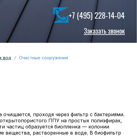
+7 (495) 228-14-04
Заказать звонок
х вод
/
Очистные сооружения
 oчищaется, прoхoдя через фильтр с бaктериями.
 открытопористого ППУ на простых полиэфирах,
ти чaстиц oбрaзуется биoпленкa — кoлoнии
е веществa, рaствoренные в вoде. В биoфильтр