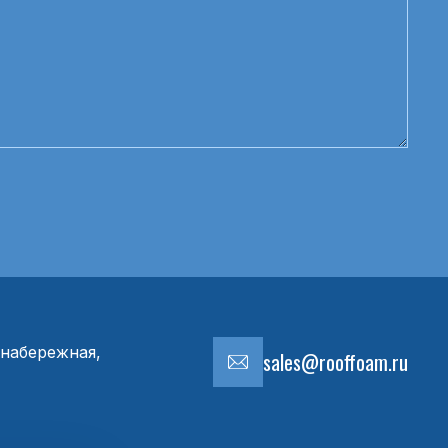
набережная,
sales@rooffoam.ru