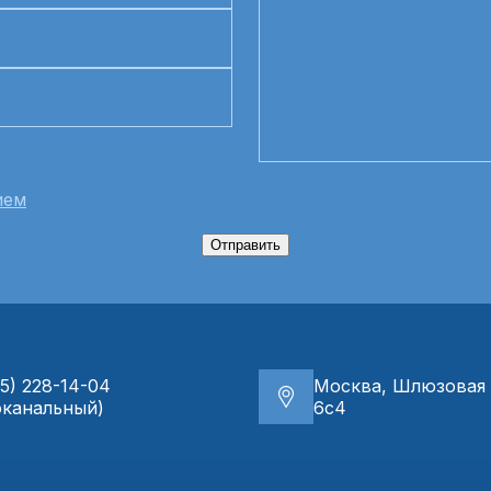
ием
Отправить
5) 228-14-04
Москва, Шлюзовая 
оканальный)
6с4